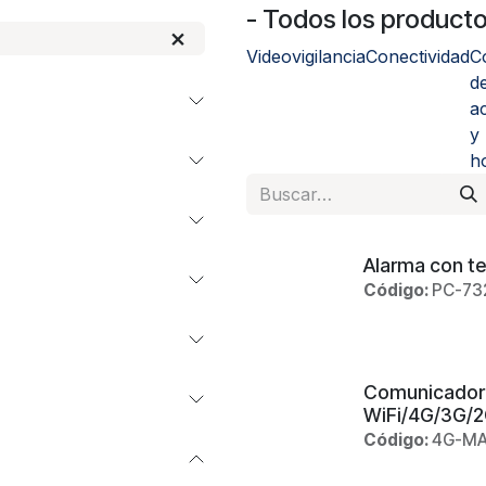
- Todos los product
Videovigilancia
Conectividad
C
d
a
y
h
Alarma con te
Código:
PC-73
Comunicador 
WiFi/4G/3G/2
Código:
4G-MA