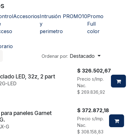
os
ontrol
Accesorios
Intrusión
PROMO10
Promo
e
y
Full
cceso
perimetro
color
orario
Destacado
Ordenar por:
$
326.502,67
clado LED, 32z, 2 part
Precio s/Imp.
2G-LED
Nac.
$
269.836,92
$
372.872,18
para paneles Garnet
Precio s/Imp.
G.
Nac.
X-G
$
308.158,83