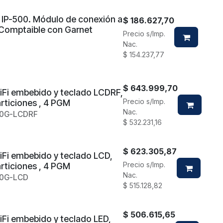
IP-500. Módulo de conexión a
$
186.627,70
. Comptaible con Garnet
Precio s/Imp.
Nac.
$
154.237,77
$
643.999,70
iFi embebido y teclado LCDRF,
Precio s/Imp.
rticiones , 4 PGM
Nac.
0G-LCDRF
$
532.231,16
$
623.305,87
Fi embebido y teclado LCD,
Precio s/Imp.
rticiones , 4 PGM
Nac.
0G-LCD
$
515.128,82
$
506.615,65
Fi embebido y teclado LED,