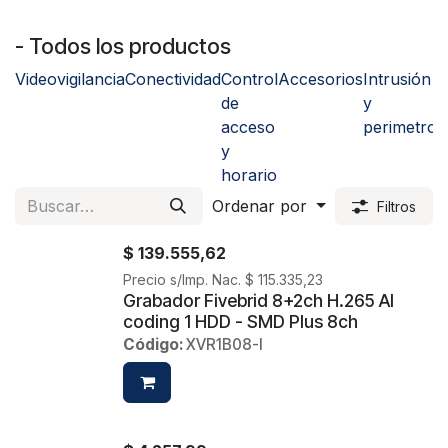
- Todos los productos
Videovigilancia
Conectividad
Control
Accesorios
Intrusión
de
y
acceso
perimetro
y
horario
Ordenar por
Filtros
$
139.555,62
Precio s/Imp. Nac.
$
115.335,23
Grabador Fivebrid 8+2ch H.265 AI
coding 1 HDD - SMD Plus 8ch
Código:
XVR1B08-I