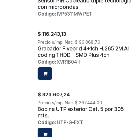
Sensor PIR Cableado triple tecnología
con microondas
Código:
IVP5311MW PET
$
116.243,13
Precio s/Imp. Nac.
$
96.068,70
Grabador Fivebrid 4+1ch H.265 2M AI
coding 1 HDD - SMD Plus 4ch
Código:
XVR1B04-I
$
323.607,24
Precio s/Imp. Nac.
$
267.444,00
Bobina UTP exterior Cat. 5 por 305
mts.
Código:
UTP-G-EXT