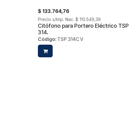
$
133.764,76
Precio s/Imp. Nac.
$
110.549,39
Citófono para Portero Eléctrico TSP
314.
Código:
TSP 314C V
$
147.113,55
Precio s/Imp. Nac.
$
121.581,45
Parlante 2 vías para techo 20W -
Conexión a 100V - Rejilla circular
metálica.
Código:
LSP 3020