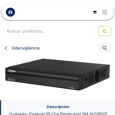
Ir al contenido
Videovigilancia
Descripción
Grabador Fivebrid 16 Cha Penta-brid 5M-N/1080P