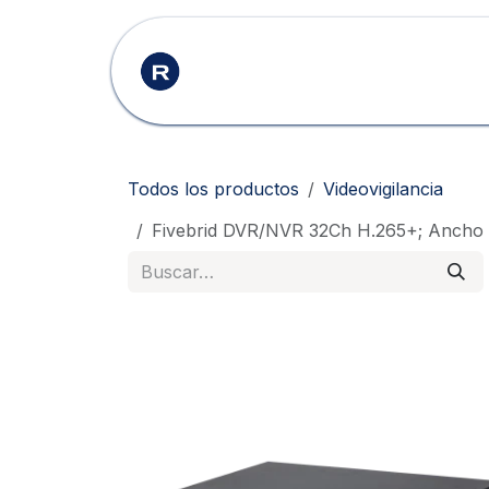
Ir al contenido
Inicio
Productos
Todos los productos
Videovigilancia
Fivebrid DVR/NVR 32Ch H.265+; Ancho d