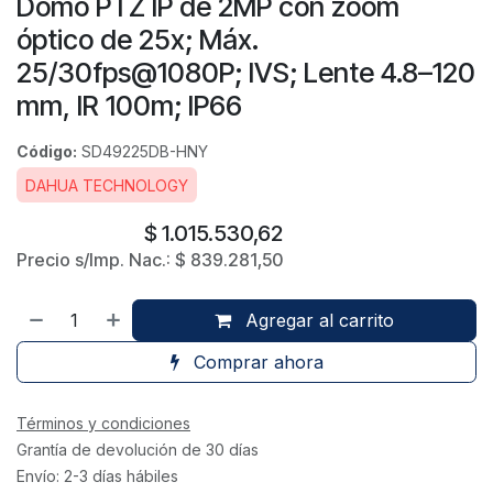
Domo PTZ IP de 2MP con zoom
óptico de 25x; Máx.
25/30fps@1080P; IVS; Lente 4.8–120
mm, IR 100m; IP66
Código:
SD49225DB-HNY
DAHUA TECHNOLOGY
$
1.015.530,62
Precio s/Imp. Nac.:
$
839.281,50
Agregar al carrito
Comprar ahora
Términos y condiciones
Grantía de devolución de 30 días
Envío: 2-3 días hábiles