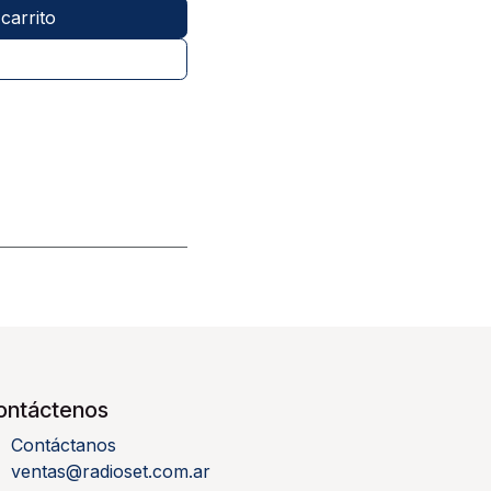
carrito
ontáctenos
Contáctanos
ventas@radioset.com.ar