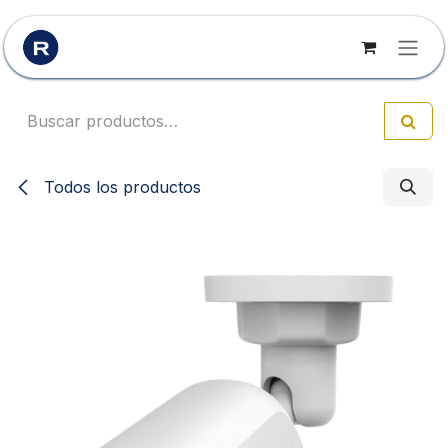
Ir al contenido
Todos los productos