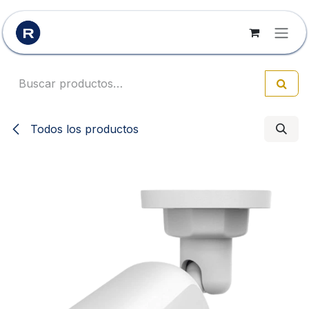
Ir al contenido
Todos los productos