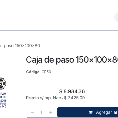
Contáctanos
de paso 150x100x80
Caja de paso 150x100x
Código:
CP50
CHILLEMI HNOS.
$
8.984,36
Precio s/Imp. Nac.:
$
7.425,09
Agregar al 