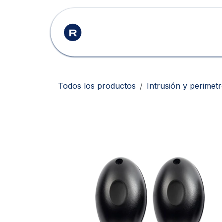
Ir al contenido
Inicio
Productos
Todos los productos
Intrusión y perimet